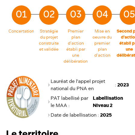
01
02
03
04
05
Concertation
Stratégie
Premier
Mise en
Second p
du projet
plan
oeuvre du
d'acti
construite
d'action
premier
établi p
et validée
établi par
plan
une
une
d'action
délibéra
délibération
Lauréat de l'appel projet
:
2023
national du PNA en
PAT labellisé par
Labellisation
le MAA :
Niveau 2
Date de labellisation
:
2025
Le territoire