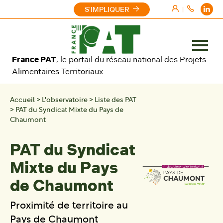
Aller au contenu
S'IMPLIQUER
|
Ouvrir
France PAT
, le portail du réseau national des Projets
le
Alimentaires Territoriaux
menu
Accueil
>
L'observatoire
>
Liste des PAT
>
PAT du Syndicat Mixte du Pays de
Chaumont
PAT du Syndicat
Mixte du Pays
de Chaumont
Proximité de territoire au
Pays de Chaumont