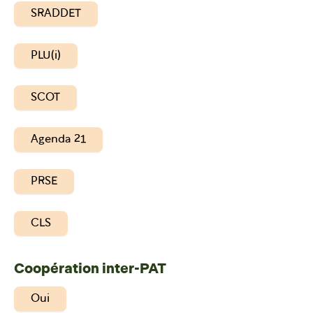
SRADDET
PLU(i)
SCOT
Agenda 21
PRSE
CLS
Coopération inter-PAT
Oui