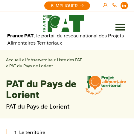
Aller au contenu
S'IMPLIQUER
|
Ouvrir
France PAT
, le portail du réseau national des Projets
le
Alimentaires Territoriaux
menu
Accueil
>
L'observatoire
>
Liste des PAT
>
PAT du Pays de Lorient
PAT du Pays de
Lorient
PAT du Pays de Lorient
1. Le territoire