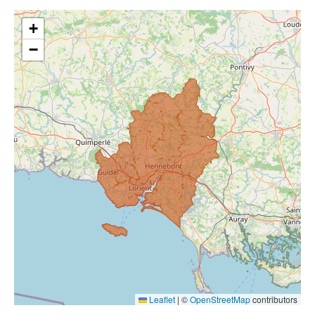
+
−
Leaflet
|
©
OpenStreetMap
contributors