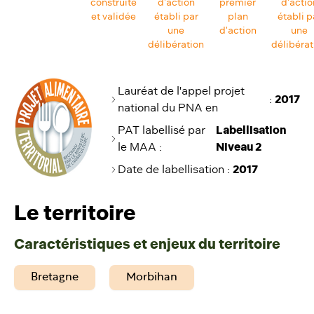
construite
d'action
premier
d'actio
et validée
établi par
plan
établi p
une
d'action
une
délibération
délibérat
Lauréat de l'appel projet
:
2017
national du PNA en
PAT labellisé par
Labellisation
le MAA :
Niveau 2
Date de labellisation
:
2017
Le territoire
Caractéristiques et enjeux du territoire
Bretagne
Morbihan