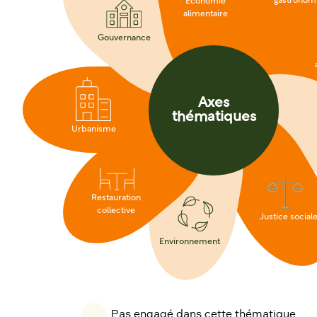
gastronom
Économie
alimentaire
Gouvernance
Axes
thématiques
Urbanisme
Restauration
collective
Justice social
Environnement
Pas engagé dans cette thématique