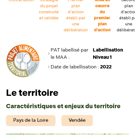
du projet
plan
oeuvre
plan
construite
d'action
du
d'actio
et validée
établi par
premier
établi p
une
plan
une
délibération
d'action
délibérat
PAT labellisé par
Labellisation
le MAA :
Niveau 1
Date de labellisation
:
2022
Le territoire
Caractéristiques et enjeux du territoire
Pays de la Loire
Vendée