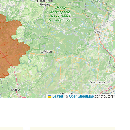
Leaflet
|
©
OpenStreetMap
contributors