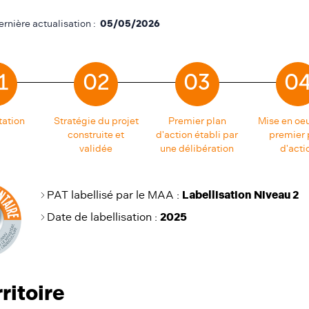
ernière actualisation :
05/05/2026
1
02
03
0
tation
Stratégie du projet
Premier plan
Mise en oe
construite et
d'action établi par
premier 
validée
une délibération
d'acti
PAT labellisé par le MAA :
Labellisation Niveau 2
Date de labellisation
:
2025
rritoire