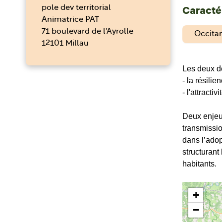
pole dev territorial
Caractér
Animatrice PAT
71 boulevard de l'Ayrolle
Occita
12101 Millau
Les deux d
- la résili
- l'attracti
Deux enjeux
transmissio
dans l’adop
structurant
habitants.
+
−