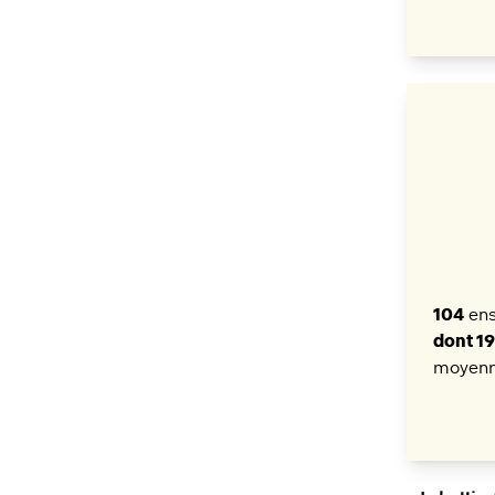
104
ens
dont 1
moyenn