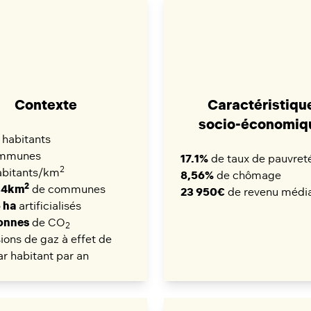
Contexte
Caractéristiqu
socio-économiq
habitants
mmunes
17.1%
de taux de pauvret
2
bitants/km
8,56%
de chômage
2
34km
de communes
23 950€
de revenu médi
 ha
artificialisés
tonnes
de CO
2
ions de gaz à effet de
ar habitant par an