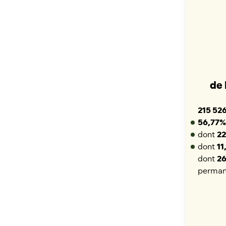
de 
215 526
56,77%
dont
2
dont
11
dont
2
perman