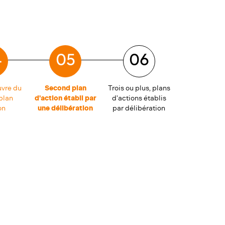
4
05
06
uvre du
Second plan
Trois ou plus, plans
plan
d'action établi par
d'actions établis
on
une délibération
par délibération