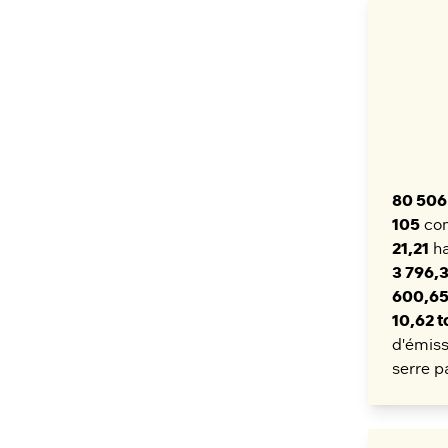
80 506
105
co
21,21
ha
3 796,
600,65
10,62 
d'émiss
serre p