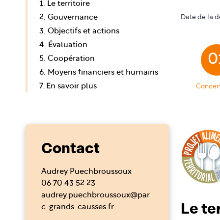
1. Le territoire
Date de la d
2. Gouvernance
3. Objectifs et actions
4. Évaluation
0
5. Coopération
6. Moyens financiers et humains
Concer
7. En savoir plus
Contact
Audrey Puechbroussoux
06 70 43 52 23
audrey.puechbroussoux@par
Le te
c-grands-causses.fr