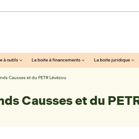
e à outils
La boite à financements
La boite juridique
ands Causses et du PETR Lévézou
nds Causses et du PET