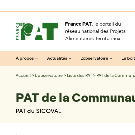
Aller au contenu
France PAT
, le portail du
réseau national des Projets
Alimentaires Territoriaux
À propos
Actualités
L’observatoire
La boît
Accueil
>
L'observatoire
>
Liste des PAT
>
PAT de la Communa
PAT de la Communau
PAT du SICOVAL