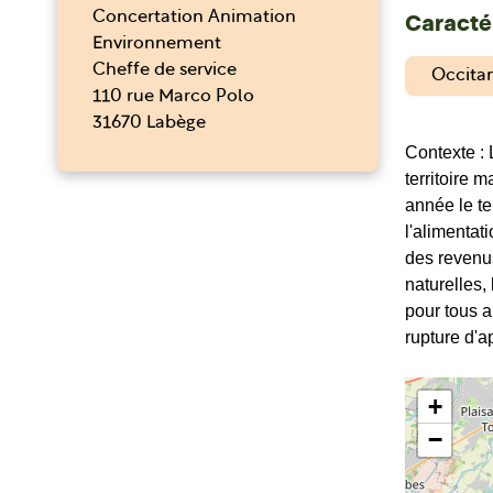
Concertation Animation
Caractér
Environnement
Cheffe de service
Occita
110 rue Marco Polo
31670 Labège
Contexte : 
territoire 
année le te
l'alimentat
des revenus
naturelles,
pour tous a
rupture d'a
+
−