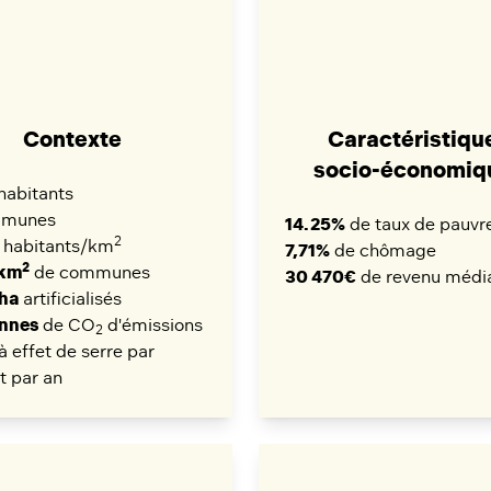
Contexte
Caractéristiqu
socio-économiq
habitants
munes
14.25%
de taux de pauvr
2
habitants/km
7,71%
de chômage
2
3km
de communes
30 470€
de revenu médi
 ha
artificialisés
onnes
de CO
d'émissions
2
à effet de serre par
t par an