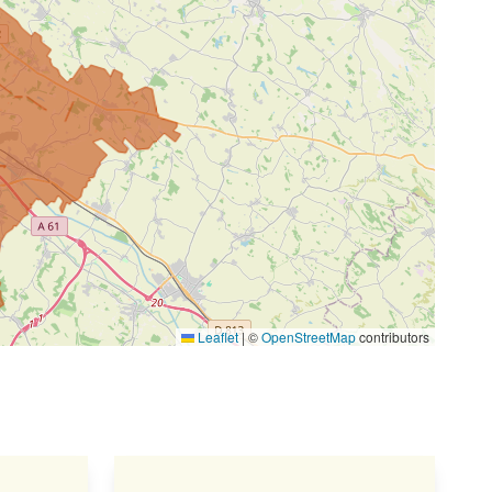
Leaflet
|
©
OpenStreetMap
contributors