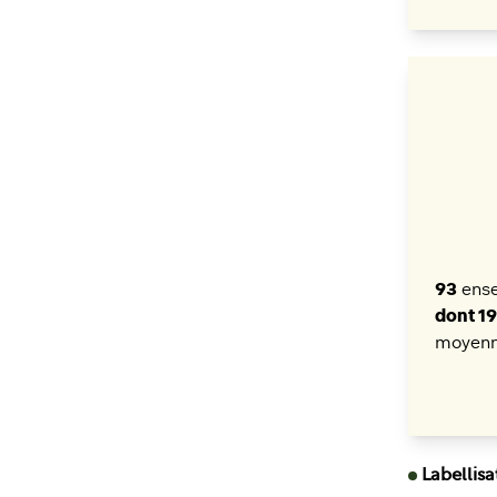
93
ense
dont 1
moyenn
Labellisa