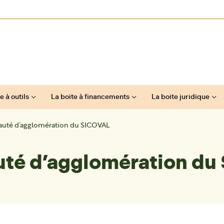
e à outils
La boite à financements
La boite juridique
uté d’agglomération du SICOVAL
té d’agglomération du