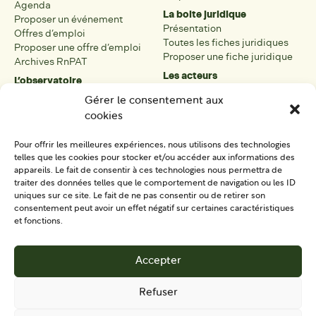
Agenda
La boite juridique
Proposer un événement
Présentation
Offres d’emploi
Toutes les fiches juridiques
Proposer une offre d’emploi
Proposer une fiche juridique
Archives RnPAT
Les acteurs
L’observatoire
Présentation
Présentation de l’observatoire
Gérer le consentement aux
Tous les acteurs
Carte des PAT
cookies
Proposer une fiche acteur
Liste des PAT
Open data
Les réseaux régionaux
Pour offrir les meilleures expériences, nous utilisons des technologies
La boîte à outils
telles que les cookies pour stocker et/ou accéder aux informations des
Présentation
appareils. Le fait de consentir à ces technologies nous permettra de
Tous les outils
traiter des données telles que le comportement de navigation ou les ID
uniques sur ce site. Le fait de ne pas consentir ou de retirer son
Proposer un outil
consentement peut avoir un effet négatif sur certaines caractéristiques
et fonctions.
SE CONNECTER
CONTACT
Accepter
S'IMPLIQUER
Refuser