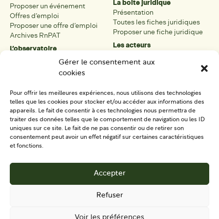
La boite juridique
Proposer un événement
Présentation
Offres d’emploi
Toutes les fiches juridiques
Proposer une offre d’emploi
Proposer une fiche juridique
Archives RnPAT
Les acteurs
L’observatoire
Présentation
Présentation de l’observatoire
Gérer le consentement aux
Tous les acteurs
Carte des PAT
cookies
Proposer une fiche acteur
Liste des PAT
Open data
Les réseaux régionaux
Pour offrir les meilleures expériences, nous utilisons des technologies
La boîte à outils
telles que les cookies pour stocker et/ou accéder aux informations des
Présentation
appareils. Le fait de consentir à ces technologies nous permettra de
Tous les outils
traiter des données telles que le comportement de navigation ou les ID
uniques sur ce site. Le fait de ne pas consentir ou de retirer son
Proposer un outil
consentement peut avoir un effet négatif sur certaines caractéristiques
et fonctions.
SE CONNECTER
CONTACT
Accepter
S'IMPLIQUER
Refuser
Voir les préférences