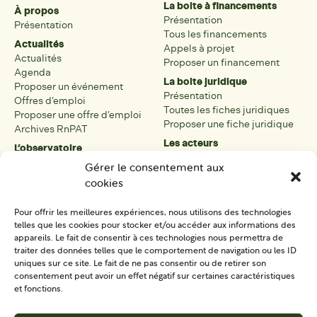
La boite à financements
À propos
Présentation
Présentation
Tous les financements
Actualités
Appels à projet
Actualités
Proposer un financement
Agenda
La boite juridique
Proposer un événement
Présentation
Offres d’emploi
Toutes les fiches juridiques
Proposer une offre d’emploi
Proposer une fiche juridique
Archives RnPAT
Les acteurs
L’observatoire
Présentation
Présentation de l’observatoire
Gérer le consentement aux
Tous les acteurs
Carte des PAT
cookies
Proposer une fiche acteur
Liste des PAT
Open data
Les réseaux régionaux
Pour offrir les meilleures expériences, nous utilisons des technologies
La boîte à outils
telles que les cookies pour stocker et/ou accéder aux informations des
Présentation
appareils. Le fait de consentir à ces technologies nous permettra de
Tous les outils
traiter des données telles que le comportement de navigation ou les ID
uniques sur ce site. Le fait de ne pas consentir ou de retirer son
Proposer un outil
consentement peut avoir un effet négatif sur certaines caractéristiques
et fonctions.
SE CONNECTER
CONTACT