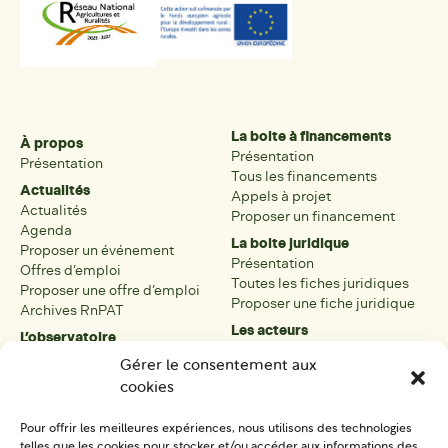
La boite à financements
À propos
Présentation
Présentation
Tous les financements
Actualités
Appels à projet
Actualités
Proposer un financement
Agenda
La boite juridique
Proposer un événement
Présentation
Offres d’emploi
Toutes les fiches juridiques
Proposer une offre d’emploi
Proposer une fiche juridique
Archives RnPAT
Les acteurs
L’observatoire
Présentation
Présentation de l’observatoire
Gérer le consentement aux
Tous les acteurs
Carte des PAT
cookies
Proposer une fiche acteur
Liste des PAT
Open data
Les réseaux régionaux
Pour offrir les meilleures expériences, nous utilisons des technologies
La boîte à outils
telles que les cookies pour stocker et/ou accéder aux informations des