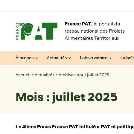
Aller au contenu
France PAT
, le portail du
réseau national des Projets
Alimentaires Territoriaux
À propos
Actualités
L’observatoire
La boît
Accueil
>
Actualités
>
Archives pour juillet 2025
Mois :
juillet 2025
Le 4ième Focus France PAT intitulé « PAT et politiqu