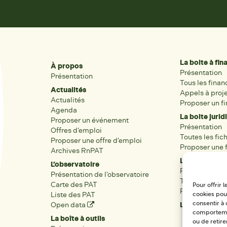
La boite à fi
À propos
Présentation
Présentation
Tous les fina
Actualités
Appels à proj
Actualités
Proposer un f
Agenda
La boite jurid
Proposer un événement
Présentation
Offres d’emploi
Toutes les fic
Proposer une offre d’emploi
Proposer une f
Archives RnPAT
Les acteurs
L’observatoire
Présentation
Présentation de l’observatoire
Tous les acteu
Carte des PAT
Pour offrir 
Proposer une 
Liste des PAT
cookies pour
consentir à 
Open data
Les réseaux r
comportement
La boîte à outils
ou de retire