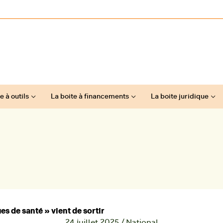
e à outils
La boite à financements
La boite juridique
es de santé » vient de sortir