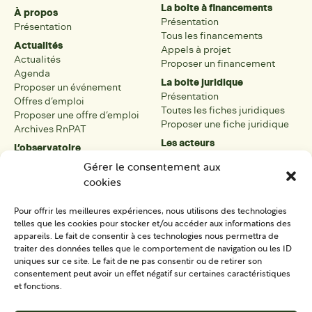
La boite à financements
À propos
Présentation
Présentation
Tous les financements
Actualités
Appels à projet
Actualités
Proposer un financement
Agenda
La boite juridique
Proposer un événement
Présentation
Offres d’emploi
Toutes les fiches juridiques
Proposer une offre d’emploi
Proposer une fiche juridique
Archives RnPAT
Les acteurs
L’observatoire
Présentation
Présentation de l’observatoire
Gérer le consentement aux
Tous les acteurs
Carte des PAT
cookies
Proposer une fiche acteur
Liste des PAT
Open data
Les réseaux régionaux
Pour offrir les meilleures expériences, nous utilisons des technologies
La boîte à outils
telles que les cookies pour stocker et/ou accéder aux informations des
Présentation
appareils. Le fait de consentir à ces technologies nous permettra de
Tous les outils
traiter des données telles que le comportement de navigation ou les ID
uniques sur ce site. Le fait de ne pas consentir ou de retirer son
Proposer un outil
consentement peut avoir un effet négatif sur certaines caractéristiques
et fonctions.
SE CONNECTER
CONTACT