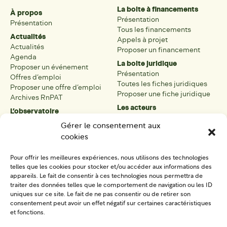
La boite à financements
À propos
Présentation
Présentation
Tous les financements
Actualités
Appels à projet
Actualités
Proposer un financement
Agenda
La boite juridique
Proposer un événement
Présentation
Offres d’emploi
Toutes les fiches juridiques
Proposer une offre d’emploi
Proposer une fiche juridique
Archives RnPAT
Les acteurs
L’observatoire
Présentation
Présentation de l’observatoire
Gérer le consentement aux
Tous les acteurs
Carte des PAT
cookies
Proposer une fiche acteur
Liste des PAT
Open data
Les réseaux régionaux
Pour offrir les meilleures expériences, nous utilisons des technologies
La boîte à outils
telles que les cookies pour stocker et/ou accéder aux informations des
Présentation
appareils. Le fait de consentir à ces technologies nous permettra de
Tous les outils
traiter des données telles que le comportement de navigation ou les ID
uniques sur ce site. Le fait de ne pas consentir ou de retirer son
Proposer un outil
consentement peut avoir un effet négatif sur certaines caractéristiques
et fonctions.
SE CONNECTER