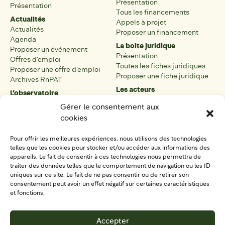
Présentation
Présentation
Tous les financements
Actualités
Appels à projet
Actualités
Proposer un financement
Agenda
La boite juridique
Proposer un événement
Présentation
Offres d’emploi
Toutes les fiches juridiques
Proposer une offre d’emploi
Proposer une fiche juridique
Archives RnPAT
Les acteurs
L’observatoire
Présentation
Présentation de l’observatoire
Gérer le consentement aux
Tous les acteurs
Carte des PAT
cookies
Proposer une fiche acteur
Liste des PAT
Open data
Les réseaux régionaux
Pour offrir les meilleures expériences, nous utilisons des technologies
La boîte à outils
telles que les cookies pour stocker et/ou accéder aux informations des
Présentation
appareils. Le fait de consentir à ces technologies nous permettra de
Tous les outils
traiter des données telles que le comportement de navigation ou les ID
uniques sur ce site. Le fait de ne pas consentir ou de retirer son
Proposer un outil
consentement peut avoir un effet négatif sur certaines caractéristiques
et fonctions.
SE CONNECTER
CONTACT
Accepter