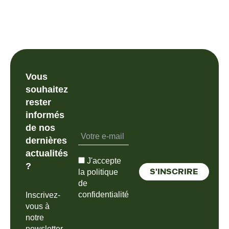
Vous
souhaitez
rester
informés
de nos
dernières
actualités
J'accepte
?
la politique
de
confidentialité
Inscrivez-
vous à
notre
newsletter