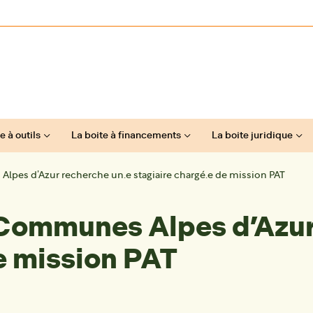
e à outils
La boite à financements
La boite juridique
es d’Azur recherche un.e stagiaire chargé.e de mission PAT
ommunes Alpes d’Azur 
e mission PAT