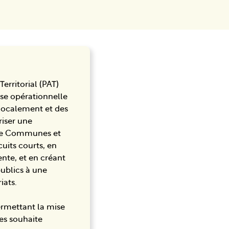
erritorial (PAT)
se opérationnelle
 localement et des
riser une
 de Communes et
uits courts, en
ente, et en créant
 publics à une
iats.
ermettant la mise
es souhaite