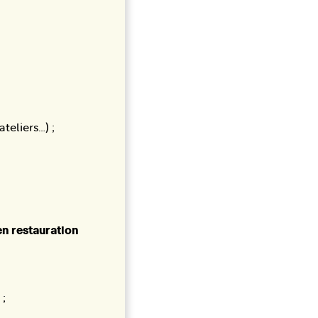
teliers…) ;
 en restauration
 ;