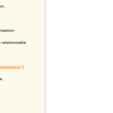
on,
nisation
 relationnelle
lpesdazur.fr
e :