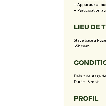
– Appui aux action
– Participation au
LIEU DE 
Stage basé à Puget
35h/sem
CONDITI
Début de stage d
Durée : 6 mois
PROFIL