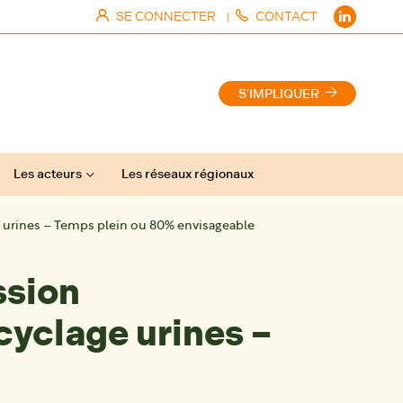
SE CONNECTER
CONTACT
|
S'IMPLIQUER
Les acteurs
Les réseaux régionaux
e urines – Temps plein ou 80% envisageable
ssion
cyclage urines –