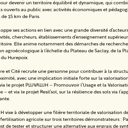
pour devenir un territoire équilibré et dynamique, qui combi
ls ouverts au public avec activités économiques et pédagog
 de 15 km de Paris.
loppe ses actions en lien avec une grande diversité d’acteurs 
ivités, chercheurs, établissements d’enseignement supérieur,
rritoire. Elle anime notamment des démarches de recherche
ion agroécologique à l’échelle du Plateau de Saclay, de la Pla
t du Hurepoix.
re et Cité recrute une personne pour contribuer à la structur
oximité, avec une implication initiale forte sur la valorisatio
via le projet PLUVALUH – Promouvoir l’Usage et la Valorisat
– et via le projet Resil’sol, sur la résilience des sols via l’a
ante.
 vise à développer une filière territoriale de valorisation d
rtilisation agricole sur trois territoires démonstrateurs : Pa
 est de tester et structurer une alternative aux engrais de syn