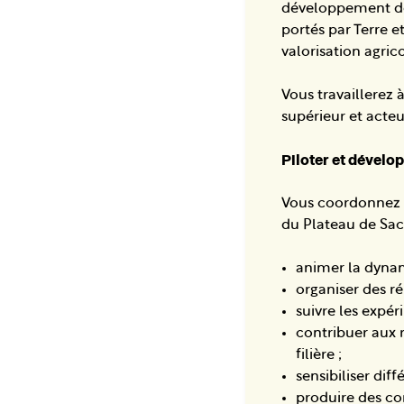
développement de f
portés par Terre e
valorisation agric
Vous travaillerez 
supérieur et acteur
Piloter et dévelo
Vous coordonnez le
du Plateau de Sac
animer la dynam
organiser des ré
suivre les expér
contribuer aux 
filière ;
sensibiliser dif
produire des co