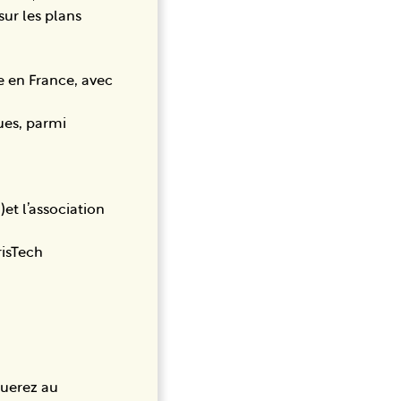
sur les plans
e en France, avec
ues, parmi
et l’association
risTech
buerez au