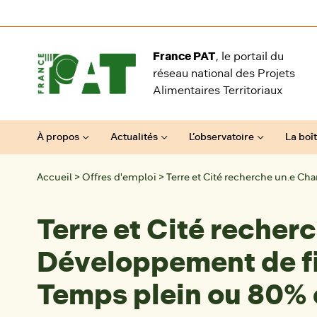
Aller au contenu
France PAT
, le portail du
réseau national des Projets
Alimentaires Territoriaux
À propos
Actualités
L’observatoire
La boît
Accueil
>
Offres d'emploi
>
Terre et Cité recherche un.e Ch
Terre et Cité recher
Développement de fil
Temps plein ou 80%