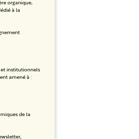
ière organique,
édié à la
eignement
et institutionnels
ment amené à :
omiques de la
wsletter,