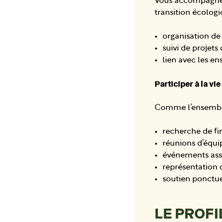
Vous accompagnere
transition écologi
organisation de 
suivi de projet
lien avec les en
Participer à la vi
Comme l’ensemble 
recherche de f
réunions d’équip
événements asso
représentation d
soutien ponctuel
LE PROF