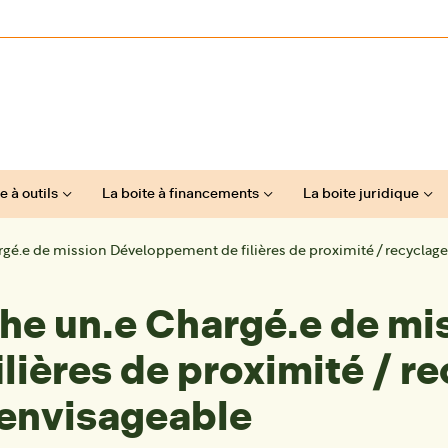
e à outils
La boite à financements
La boite juridique
argé.e de mission Développement de filières de proximité / recyclag
che un.e Chargé.e de mi
ières de proximité / re
 envisageable