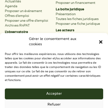
Actualités
Proposer un financement
Agenda
La boite juridique
Proposer un événement
Présentation
Offres d’emploi
Toutes les fiches juridiques
Proposer une offre d’emploi
Proposer une fiche juridique
Archives RnPAT
Les acteurs
L’observatoire
Présentation
Présentation de l’observatoire
Gérer le consentement aux
Tous les acteurs
Carte des PAT
cookies
Proposer une fiche acteur
Liste des PAT
Open data
Les réseaux régionaux
Pour offrir les meilleures expériences, nous utilisons des technologies
La boîte à outils
telles que les cookies pour stocker et/ou accéder aux informations des
Présentation
appareils. Le fait de consentir à ces technologies nous permettra de
Tous les outils
traiter des données telles que le comportement de navigation ou les ID
uniques sur ce site. Le fait de ne pas consentir ou de retirer son
Proposer un outil
consentement peut avoir un effet négatif sur certaines caractéristiques
et fonctions.
SE CONNECTER
CONTACT
Accepter
S'IMPLIQUER
Refuser