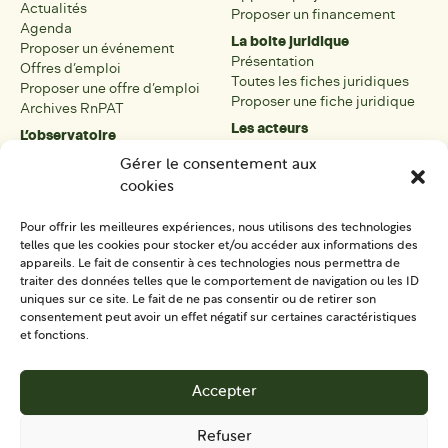
Actualités
Proposer un financement
Agenda
La boite juridique
Proposer un événement
Présentation
Offres d’emploi
Toutes les fiches juridiques
Proposer une offre d’emploi
Proposer une fiche juridique
Archives RnPAT
Les acteurs
L’observatoire
Présentation
Présentation de l’observatoire
Gérer le consentement aux
Tous les acteurs
Carte des PAT
cookies
Proposer une fiche acteur
Liste des PAT
Open data
Les réseaux régionaux
Pour offrir les meilleures expériences, nous utilisons des technologies
La boîte à outils
telles que les cookies pour stocker et/ou accéder aux informations des
Présentation
appareils. Le fait de consentir à ces technologies nous permettra de
Tous les outils
traiter des données telles que le comportement de navigation ou les ID
uniques sur ce site. Le fait de ne pas consentir ou de retirer son
Proposer un outil
consentement peut avoir un effet négatif sur certaines caractéristiques
et fonctions.
SE CONNECTER
CONTACT
Accepter
S'IMPLIQUER
Refuser