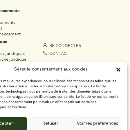
nancements
ncements
et
inancement
ique
SE CONNECTER
hes juridiques
CONTACT
iche juridique
S'IMPLIQUER
Gérer le consentement aux cookies
rs
les meilleures expériences, nous utilisons des technologies telles que les
fiche acteur
 stocker et/ou accéder aux informations des appareils. Le fait de
égionaux
ces technologies nous permettra de traiter des données telles que le
 de navigation ou les ID uniques sur ce site. Le fait de ne pas consentir
r son consentement peut avoir un effet négatif sur certaines
ques et fonctions.
cepter
Refuser
Voir les préférences