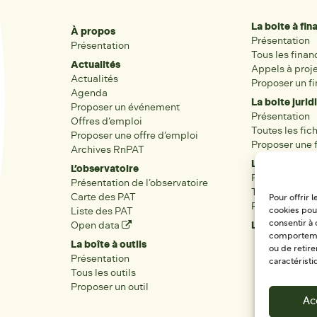
La boite à fi
À propos
Présentation
Présentation
Tous les fina
Actualités
Appels à proj
Actualités
Proposer un f
Agenda
La boite jurid
Proposer un événement
Présentation
Offres d’emploi
Toutes les fic
Proposer une offre d’emploi
Proposer une f
Archives RnPAT
Les acteurs
L’observatoire
Présentation
Présentation de l’observatoire
Tous les acteu
Carte des PAT
Pour offrir 
Proposer une 
Liste des PAT
cookies pour
Open data
Les réseaux r
consentir à 
comportement
La boîte à outils
ou de retire
Présentation
caractéristi
Tous les outils
Proposer un outil
Ac