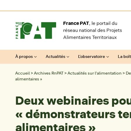
Aller au contenu
France PAT
, le portail du
réseau national des Projets
Alimentaires Territoriaux
À propos
Actualités
L’observatoire
La boît
Accueil
>
Archives RnPAT
>
Actualités sur l'alimentation
>
De
alimentaires »
Deux webinaires pour
« démonstrateurs ter
alimentaires »