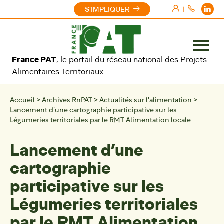
Aller au contenu
S'IMPLIQUER
|
Ouvrir
France PAT
, le portail du réseau national des Projets
le
Alimentaires Territoriaux
menu
Accueil
>
Archives RnPAT
>
Actualités sur l'alimentation
>
Lancement d’une cartographie participative sur les
Légumeries territoriales par le RMT Alimentation locale
Lancement d’une
cartographie
participative sur les
Légumeries territoriales
par le RMT Alimentation