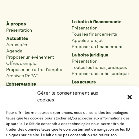
La boite à financements
À propos
Présentation
Présentation
Tous les financements
Actualités
Appels à projet
Actualités
Proposer un financement
Agenda
La boite juridique
Proposer un événement
Présentation
Offres d’emploi
Toutes les fiches juridiques
Proposer une offre d’emploi
Proposer une fiche juridique
Archives RnPAT
Les acteurs
L’observatoire
Présentation
Présentation de l’observatoire
Gérer le consentement aux
Tous les acteurs
Carte des PAT
cookies
Proposer une fiche acteur
Liste des PAT
Open data
Les réseaux régionaux
Pour offrir les meilleures expériences, nous utilisons des technologies
La boîte à outils
telles que les cookies pour stocker et/ou accéder aux informations des
Présentation
appareils. Le fait de consentir à ces technologies nous permettra de
Tous les outils
traiter des données telles que le comportement de navigation ou les ID
uniques sur ce site. Le fait de ne pas consentir ou de retirer son
Proposer un outil