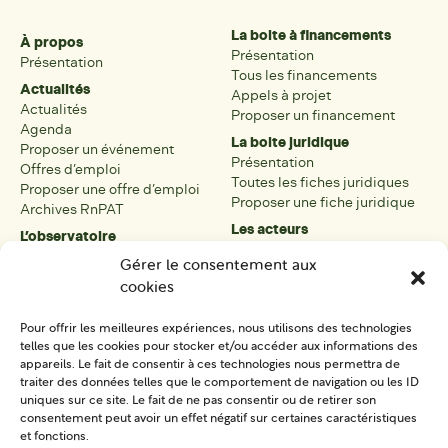
La boite à financements
À propos
Présentation
Présentation
Tous les financements
Actualités
Appels à projet
Actualités
Proposer un financement
Agenda
La boite juridique
Proposer un événement
Présentation
Offres d’emploi
Toutes les fiches juridiques
Proposer une offre d’emploi
Proposer une fiche juridique
Archives RnPAT
Les acteurs
L’observatoire
Présentation
Présentation de l’observatoire
Gérer le consentement aux
Tous les acteurs
Carte des PAT
cookies
Proposer une fiche acteur
Liste des PAT
Open data
Les réseaux régionaux
Pour offrir les meilleures expériences, nous utilisons des technologies
La boîte à outils
telles que les cookies pour stocker et/ou accéder aux informations des
Présentation
appareils. Le fait de consentir à ces technologies nous permettra de
Tous les outils
traiter des données telles que le comportement de navigation ou les ID
uniques sur ce site. Le fait de ne pas consentir ou de retirer son
Proposer un outil
consentement peut avoir un effet négatif sur certaines caractéristiques
et fonctions.
SE CONNECTER