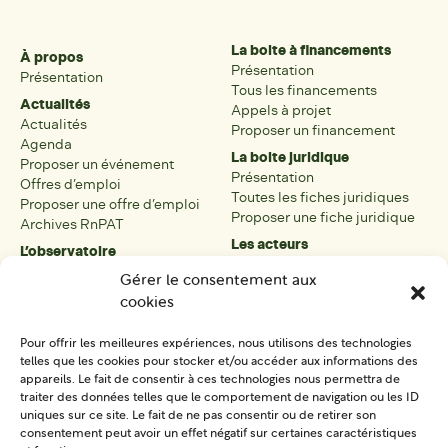
La boite à financements
À propos
Présentation
Présentation
Tous les financements
Actualités
Appels à projet
Actualités
Proposer un financement
Agenda
La boite juridique
Proposer un événement
Présentation
Offres d’emploi
Toutes les fiches juridiques
Proposer une offre d’emploi
Proposer une fiche juridique
Archives RnPAT
Les acteurs
L’observatoire
Présentation
Présentation de l’observatoire
Gérer le consentement aux
Tous les acteurs
Carte des PAT
cookies
Proposer une fiche acteur
Liste des PAT
Open data
Les réseaux régionaux
Pour offrir les meilleures expériences, nous utilisons des technologies
La boîte à outils
telles que les cookies pour stocker et/ou accéder aux informations des
Présentation
appareils. Le fait de consentir à ces technologies nous permettra de
Tous les outils
traiter des données telles que le comportement de navigation ou les ID
uniques sur ce site. Le fait de ne pas consentir ou de retirer son
Proposer un outil
consentement peut avoir un effet négatif sur certaines caractéristiques