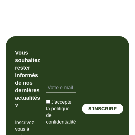
Vous
souhaitez
rester
informés
de nos
dernières
actualités
J'accepte
?
la politique
de
confidentialité
Inscrivez-
vous à