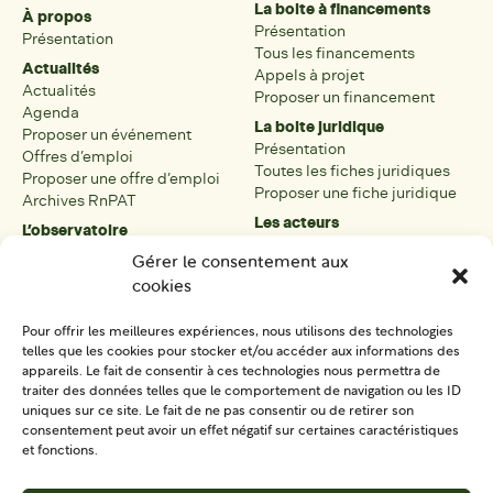
La boite à financements
À propos
Présentation
Présentation
Tous les financements
Actualités
Appels à projet
Actualités
Proposer un financement
Agenda
La boite juridique
Proposer un événement
Présentation
Offres d’emploi
Toutes les fiches juridiques
Proposer une offre d’emploi
Proposer une fiche juridique
Archives RnPAT
Les acteurs
L’observatoire
Présentation
Présentation de l’observatoire
Gérer le consentement aux
Tous les acteurs
Carte des PAT
cookies
Proposer une fiche acteur
Liste des PAT
Open data
Les réseaux régionaux
Pour offrir les meilleures expériences, nous utilisons des technologies
La boîte à outils
telles que les cookies pour stocker et/ou accéder aux informations des
Présentation
appareils. Le fait de consentir à ces technologies nous permettra de
Tous les outils
traiter des données telles que le comportement de navigation ou les ID
uniques sur ce site. Le fait de ne pas consentir ou de retirer son
Proposer un outil
consentement peut avoir un effet négatif sur certaines caractéristiques
et fonctions.
SE CONNECTER
CONTACT