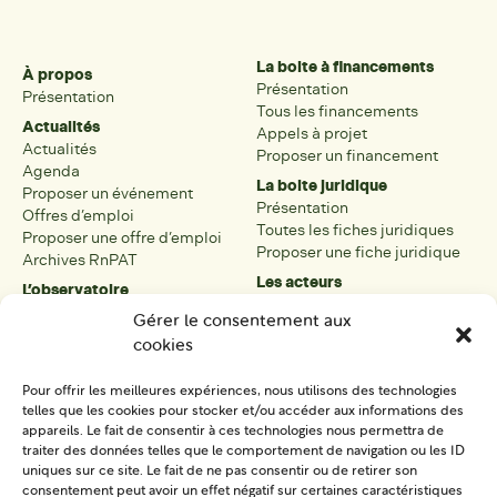
La boite à financements
À propos
Présentation
Présentation
Tous les financements
Actualités
Appels à projet
Actualités
Proposer un financement
Agenda
La boite juridique
Proposer un événement
Présentation
Offres d’emploi
Toutes les fiches juridiques
Proposer une offre d’emploi
Proposer une fiche juridique
Archives RnPAT
Les acteurs
L’observatoire
Présentation
Présentation de l’observatoire
Gérer le consentement aux
Tous les acteurs
Carte des PAT
cookies
Proposer une fiche acteur
Liste des PAT
Open data
Les réseaux régionaux
Pour offrir les meilleures expériences, nous utilisons des technologies
La boîte à outils
telles que les cookies pour stocker et/ou accéder aux informations des
Présentation
appareils. Le fait de consentir à ces technologies nous permettra de
Tous les outils
traiter des données telles que le comportement de navigation ou les ID
uniques sur ce site. Le fait de ne pas consentir ou de retirer son
Proposer un outil
consentement peut avoir un effet négatif sur certaines caractéristiques