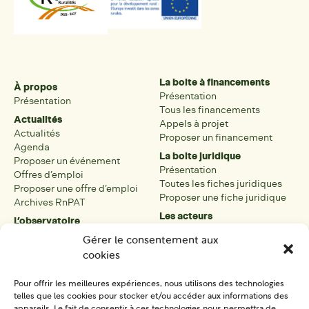
La boite à financements
À propos
Présentation
Présentation
Tous les financements
Actualités
Appels à projet
Actualités
Proposer un financement
Agenda
La boite juridique
Proposer un événement
Présentation
Offres d’emploi
Toutes les fiches juridiques
Proposer une offre d’emploi
Proposer une fiche juridique
Archives RnPAT
Les acteurs
L’observatoire
Présentation
Présentation de l’observatoire
Gérer le consentement aux
Tous les acteurs
Carte des PAT
cookies
Proposer une fiche acteur
Liste des PAT
Open data
Les réseaux régionaux
Pour offrir les meilleures expériences, nous utilisons des technologies
La boîte à outils
telles que les cookies pour stocker et/ou accéder aux informations des
Présentation