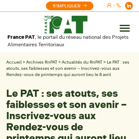
Aller au contenu
S'IMPLIQUER
|
Ouvrir
France PAT
, le portail du réseau national des Projets
le
Alimentaires Territoriaux
menu
Accueil
>
Archives RnPAT
>
Actualités du RnPAT
>
Le PAT : ses
atouts, ses faiblesses et son avenir – Inscrivez-vous aux
Rendez-vous de printemps qui auront lieu le 8 avril
Le PAT : ses atouts, ses
faiblesses et son avenir –
Inscrivez-vous aux
Rendez-vous de
printemps qui auront lieu