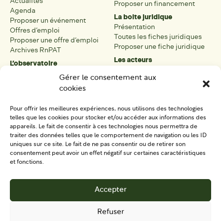
Actualités
Proposer un financement
Agenda
La boite juridique
Proposer un événement
Présentation
Offres d’emploi
Toutes les fiches juridiques
Proposer une offre d’emploi
Proposer une fiche juridique
Archives RnPAT
Les acteurs
L’observatoire
Présentation
Présentation de l’observatoire
Gérer le consentement aux
Tous les acteurs
Carte des PAT
cookies
Proposer une fiche acteur
Liste des PAT
Open data
Les réseaux régionaux
Pour offrir les meilleures expériences, nous utilisons des technologies
La boîte à outils
telles que les cookies pour stocker et/ou accéder aux informations des
Présentation
appareils. Le fait de consentir à ces technologies nous permettra de
Tous les outils
traiter des données telles que le comportement de navigation ou les ID
uniques sur ce site. Le fait de ne pas consentir ou de retirer son
Proposer un outil
consentement peut avoir un effet négatif sur certaines caractéristiques
et fonctions.
SE CONNECTER
CONTACT
Accepter
S'IMPLIQUER
Refuser