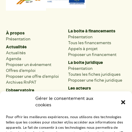
La boite à financements
À propos
Présentation
Présentation
Tous les financements
Actualités
Appels à projet
Actualités
Proposer un financement
Agenda
La boite juridique
Proposer un événement
Présentation
Offres d’emploi
Toutes les fiches juridiques
Proposer une offre d’emploi
Proposer une fiche juridique
Archives RnPAT
Les acteurs
L’observatoire
Présentation
Présentation de l’observatoire
Gérer le consentement aux
Tous les acteurs
Carte des PAT
cookies
Proposer une fiche acteur
Liste des PAT
Open data
Les réseaux régionaux
Pour offrir les meilleures expériences, nous utilisons des technologies
La boîte à outils
telles que les cookies pour stocker et/ou accéder aux informations des
Présentation
appareils. Le fait de consentir à ces technologies nous permettra de