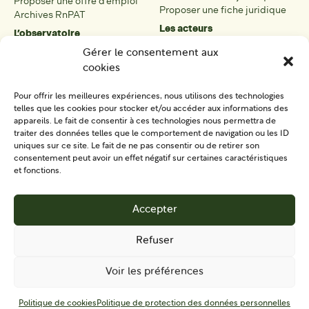
Proposer une offre d’emploi
Proposer une fiche juridique
Archives RnPAT
Les acteurs
L’observatoire
Présentation
Présentation de l’observatoire
Gérer le consentement aux
Tous les acteurs
Carte des PAT
cookies
Proposer une fiche acteur
Liste des PAT
Open data
Les réseaux régionaux
Pour offrir les meilleures expériences, nous utilisons des technologies
La boîte à outils
telles que les cookies pour stocker et/ou accéder aux informations des
Présentation
appareils. Le fait de consentir à ces technologies nous permettra de
Tous les outils
traiter des données telles que le comportement de navigation ou les ID
uniques sur ce site. Le fait de ne pas consentir ou de retirer son
Proposer un outil
consentement peut avoir un effet négatif sur certaines caractéristiques
et fonctions.
SE CONNECTER
CONTACT
Accepter
S'IMPLIQUER
Refuser
Voir les préférences
Mentions
Politique de protection des données
CGU
Politique de cookies
Politique de protection des données personnelles