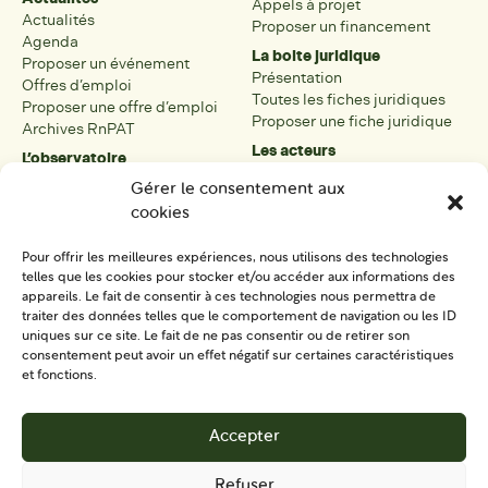
Appels à projet
Actualités
Proposer un financement
Agenda
La boite juridique
Proposer un événement
Présentation
Offres d’emploi
Toutes les fiches juridiques
Proposer une offre d’emploi
Proposer une fiche juridique
Archives RnPAT
Les acteurs
L’observatoire
Présentation
Présentation de l’observatoire
Gérer le consentement aux
Tous les acteurs
Carte des PAT
cookies
Proposer une fiche acteur
Liste des PAT
Open data
Les réseaux régionaux
Pour offrir les meilleures expériences, nous utilisons des technologies
La boîte à outils
telles que les cookies pour stocker et/ou accéder aux informations des
Présentation
appareils. Le fait de consentir à ces technologies nous permettra de
Tous les outils
traiter des données telles que le comportement de navigation ou les ID
uniques sur ce site. Le fait de ne pas consentir ou de retirer son
Proposer un outil
consentement peut avoir un effet négatif sur certaines caractéristiques
et fonctions.
SE CONNECTER
CONTACT
Accepter
S'IMPLIQUER
Refuser