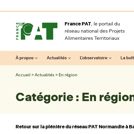
Aller au contenu
France PAT
, le portail du
réseau national des Projets
Alimentaires Territoriaux
À propos
Actualités
L’observatoire
La boît
Accueil
>
Actualités
>
En région
Catégorie :
En régio
Retour sur la plénière du réseau PAT Normandie à Ba