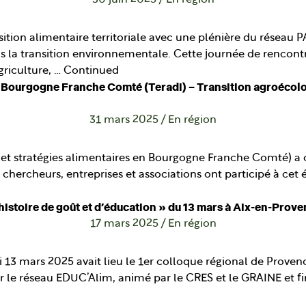
30 juin 2025
/
En région
ion alimentaire territoriale avec une plénière du réseau PA
ns la transition environnementale. Cette journée de rencon
griculture, …
Continued
n Bourgogne Franche Comté (Teradi) – Transition agroécolog
31 mars 2025
/
En région
T et stratégies alimentaires en Bourgogne Franche Comté) a o
s, chercheurs, entreprises et associations ont participé à c
 histoire de goût et d’éducation » du 13 mars à Aix-en-Prov
17 mars 2025
/
En région
 13 mars 2025 avait lieu le 1er colloque régional de Prove
par le réseau EDUC’Alim, animé par le CRES et le GRAINE et f