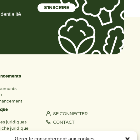
dentialité
nancements
ncements
et
inancement
ique
SE CONNECTER
hes juridiques
CONTACT
iche juridique
S'IMPLIQUER
Gérer le consentement aux cookies