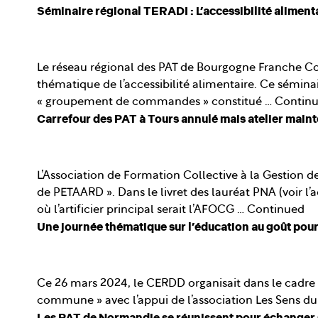
Séminaire régional TERADI : L’accessibilité aliment
Le réseau régional des PAT de Bourgogne Franche Com
thématique de l’accessibilité alimentaire. Ce séminai
« groupement de commandes » constitué …
Contin
Carrefour des PAT à Tours annulé mais atelier mainte
L’Association de Formation Collective à la Gestion d
de PETAARD ». Dans le livret des lauréat PNA (voir l’ac
où l’artificier principal serait l’AFOCG …
Continued
Une journée thématique sur l’éducation au goût pou
Ce 26 mars 2024, le CERDD organisait dans le cadre 
commune » avec l’appui de l’association Les Sens du G
Les PAT de Normandie se réunissent pour échanger sur