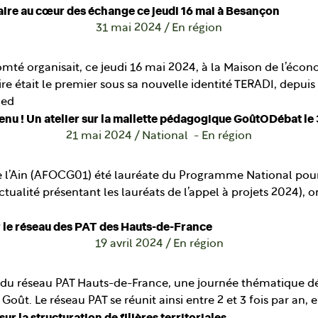
aire au cœur des échange ce jeudi 16 mai à Besançon
31 mai 2024
/
En région
té organisait, ce jeudi 16 mai 2024, à la Maison de l’écon
re était le premier sous sa nouvelle identité TERADI, depuis
ued
nu ! Un atelier sur la mallette pédagogique GoûtODébat le 3
21 mai 2024
/
National
En région
e l’Ain (AFOCG01) été lauréate du Programme National pour l
tualité présentant les lauréats de l’appel à projets 2024), on 
r le réseau des PAT des Hauts-de-France
19 avril 2024
/
En région
du réseau PAT Hauts-de-France, une journée thématique dédié
oût. Le réseau PAT se réunit ainsi entre 2 et 3 fois par an, 
 la structuration de filières territoriales