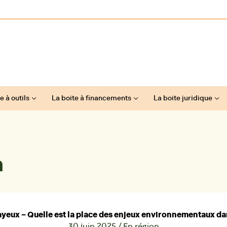
e à outils
La boite à financements
La boite juridique
n
yeux – Quelle est la place des enjeux environnementaux da