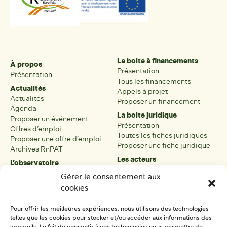
La boite à financements
À propos
Présentation
Présentation
Tous les financements
Actualités
Appels à projet
Actualités
Proposer un financement
Agenda
La boite juridique
Proposer un événement
Présentation
Offres d’emploi
Toutes les fiches juridiques
Proposer une offre d’emploi
Proposer une fiche juridique
Archives RnPAT
Les acteurs
L’observatoire
Présentation
Présentation de l’observatoire
Gérer le consentement aux
Tous les acteurs
Carte des PAT
cookies
Proposer une fiche acteur
Liste des PAT
Open data
Les réseaux régionaux
Pour offrir les meilleures expériences, nous utilisons des technologies
La boîte à outils
telles que les cookies pour stocker et/ou accéder aux informations des