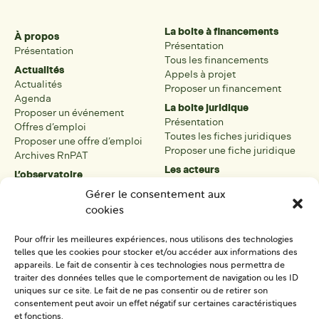
La boite à financements
À propos
Présentation
Présentation
Tous les financements
Actualités
Appels à projet
Actualités
Proposer un financement
Agenda
La boite juridique
Proposer un événement
Présentation
Offres d’emploi
Toutes les fiches juridiques
Proposer une offre d’emploi
Proposer une fiche juridique
Archives RnPAT
Les acteurs
L’observatoire
Présentation
Présentation de l’observatoire
Gérer le consentement aux
Tous les acteurs
Carte des PAT
cookies
Proposer une fiche acteur
Liste des PAT
Open data
Les réseaux régionaux
Pour offrir les meilleures expériences, nous utilisons des technologies
La boîte à outils
telles que les cookies pour stocker et/ou accéder aux informations des
Présentation
appareils. Le fait de consentir à ces technologies nous permettra de
Tous les outils
traiter des données telles que le comportement de navigation ou les ID
uniques sur ce site. Le fait de ne pas consentir ou de retirer son
Proposer un outil
consentement peut avoir un effet négatif sur certaines caractéristiques
et fonctions.