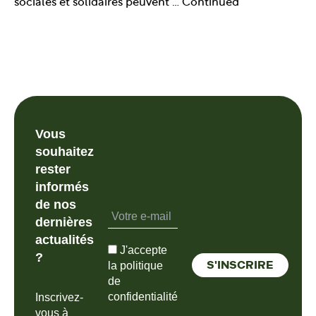
sociales et solidaires peuvent …
Continued
Vous
souhaitez
rester
informés
de nos
dernières
actualités
J'accepte
?
la politique
de
confidentialité
Inscrivez-
vous à