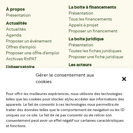
La boite à financements
À propos
Présentation
Présentation
Tous les financements
Actualités
Appels à projet
Actualités
Proposer un financement
Agenda
La boite juridique
Proposer un événement
Présentation
Offres d’emploi
Toutes les fiches juridiques
Proposer une offre d’emploi
Proposer une fiche juridique
Archives RnPAT
Les acteurs
L’observatoire
Présentation
Présentation de l’observatoire
Gérer le consentement aux
Tous les acteurs
Carte des PAT
cookies
Proposer une fiche acteur
Liste des PAT
Open data
Les réseaux régionaux
Pour offrir les meilleures expériences, nous utilisons des technologies
La boîte à outils
telles que les cookies pour stocker et/ou accéder aux informations des
Présentation
appareils. Le fait de consentir à ces technologies nous permettra de
Tous les outils
traiter des données telles que le comportement de navigation ou les ID
uniques sur ce site. Le fait de ne pas consentir ou de retirer son
Proposer un outil
consentement peut avoir un effet négatif sur certaines caractéristiques
et fonctions.
SE CONNECTER