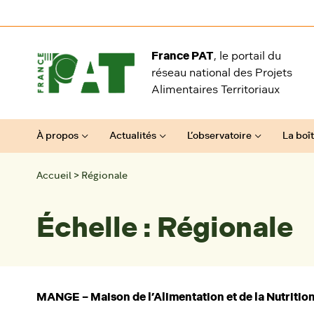
Aller au contenu
France PAT
, le portail du
réseau national des Projets
Alimentaires Territoriaux
À propos
Actualités
L’observatoire
La boît
Accueil
>
Régionale
Échelle :
Régionale
MANGE – Maison de l’Alimentation et de la Nutritio