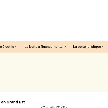
e à outils
La boite à financements
La boite juridique
n en Grand Est