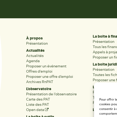
La boite à fi
À propos
Présentation
Présentation
Tous les fina
Actualités
Appels à proj
Actualités
Proposer un f
Agenda
La boite jurid
Proposer un événement
Présentation
Offres d’emploi
Toutes les fic
Proposer une offre d’emploi
Proposer une f
Archives RnPAT
Les acteurs
L’observatoire
Présentation
Présentation de l’observatoire
Tous les acteu
Carte des PAT
Pour offrir 
Proposer une 
Liste des PAT
cookies pour
consentir à 
Open data
Les réseaux r
comportement
La boîte à outils