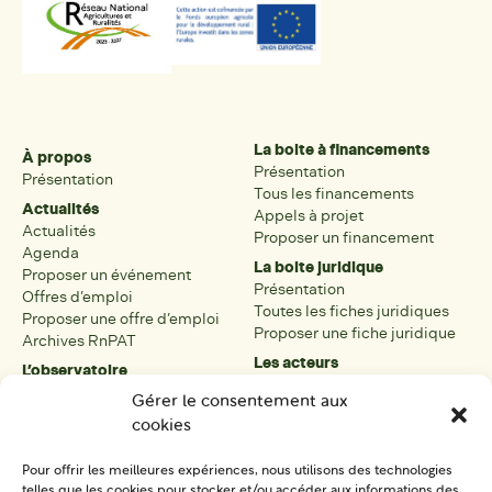
La boite à financements
À propos
Présentation
Présentation
Tous les financements
Actualités
Appels à projet
Actualités
Proposer un financement
Agenda
La boite juridique
Proposer un événement
Présentation
Offres d’emploi
Toutes les fiches juridiques
Proposer une offre d’emploi
Proposer une fiche juridique
Archives RnPAT
Les acteurs
L’observatoire
Présentation
Présentation de l’observatoire
Gérer le consentement aux
Tous les acteurs
Carte des PAT
cookies
Proposer une fiche acteur
Liste des PAT
Open data
Les réseaux régionaux
Pour offrir les meilleures expériences, nous utilisons des technologies
La boîte à outils
telles que les cookies pour stocker et/ou accéder aux informations des