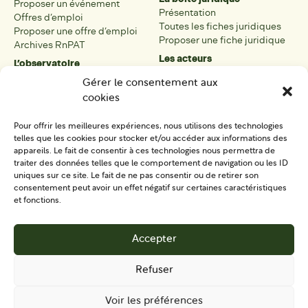
Proposer un événement
Présentation
Offres d’emploi
Toutes les fiches juridiques
Proposer une offre d’emploi
Proposer une fiche juridique
Archives RnPAT
Les acteurs
L’observatoire
Présentation
Présentation de l’observatoire
Gérer le consentement aux
Tous les acteurs
Carte des PAT
cookies
Proposer une fiche acteur
Liste des PAT
Open data
Les réseaux régionaux
Pour offrir les meilleures expériences, nous utilisons des technologies
La boîte à outils
telles que les cookies pour stocker et/ou accéder aux informations des
Présentation
appareils. Le fait de consentir à ces technologies nous permettra de
Tous les outils
traiter des données telles que le comportement de navigation ou les ID
uniques sur ce site. Le fait de ne pas consentir ou de retirer son
Proposer un outil
consentement peut avoir un effet négatif sur certaines caractéristiques
et fonctions.
SE CONNECTER
CONTACT
Accepter
S'IMPLIQUER
Refuser
Voir les préférences