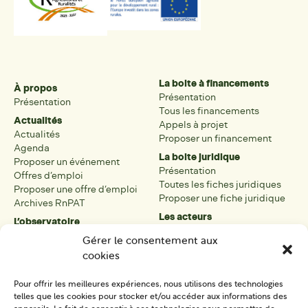
La boite à financements
À propos
Présentation
Présentation
Tous les financements
Actualités
Appels à projet
Actualités
Proposer un financement
Agenda
La boite juridique
Proposer un événement
Présentation
Offres d’emploi
Toutes les fiches juridiques
Proposer une offre d’emploi
Proposer une fiche juridique
Archives RnPAT
Les acteurs
L’observatoire
Présentation
Présentation de l’observatoire
Gérer le consentement aux
Tous les acteurs
Carte des PAT
cookies
Proposer une fiche acteur
Liste des PAT
Open data
Les réseaux régionaux
Pour offrir les meilleures expériences, nous utilisons des technologies
La boîte à outils
telles que les cookies pour stocker et/ou accéder aux informations des