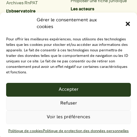
Proposer une fiche juridique
Archives RnPAT
Les acteurs
L’observatoire
Présentation
Présentation de l’observatoire
Gérer le consentement aux
Tous les acteurs
Carte des PAT
cookies
Proposer une fiche acteur
Liste des PAT
Open data
Les réseaux régionaux
Pour offrir les meilleures expériences, nous utilisons des technologies
La boîte à outils
telles que les cookies pour stocker et/ou accéder aux informations des
Présentation
appareils. Le fait de consentir à ces technologies nous permettra de
Tous les outils
traiter des données telles que le comportement de navigation ou les ID
uniques sur ce site. Le fait de ne pas consentir ou de retirer son
Proposer un outil
consentement peut avoir un effet négatif sur certaines caractéristiques
et fonctions.
SE CONNECTER
CONTACT
Accepter
S'IMPLIQUER
Refuser
Voir les préférences
Mentions
Politique de protection des données
CGU
Politique de cookies
Politique de protection des données personnelles
légales
personnelles