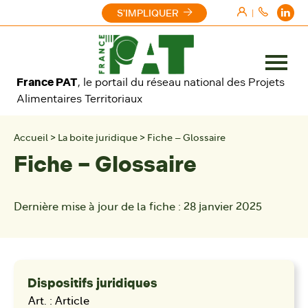
Aller au contenu
S'IMPLIQUER
|
Ouvrir
France PAT
, le portail du réseau national des Projets
le
Alimentaires Territoriaux
menu
Accueil
>
La boite juridique
>
Fiche – Glossaire
Fiche – Glossaire
Dernière mise à jour de la fiche :
28 janvier 2025
Dispositifs juridiques
Art. : Article