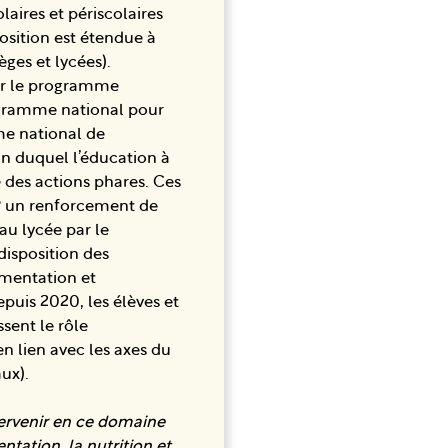
aires et périscolaires
position est étendue à
èges et lycées).
sur le programme
rogramme national pour
me national de
in duquel l’éducation à
 des actions phares. Ces
 un renforcement de
au lycée par le
isposition des
imentation et
epuis 2020, les élèves et
sent le rôle
n lien avec les axes du
ux).
tervenir en ce domaine
ntation, la nutrition et