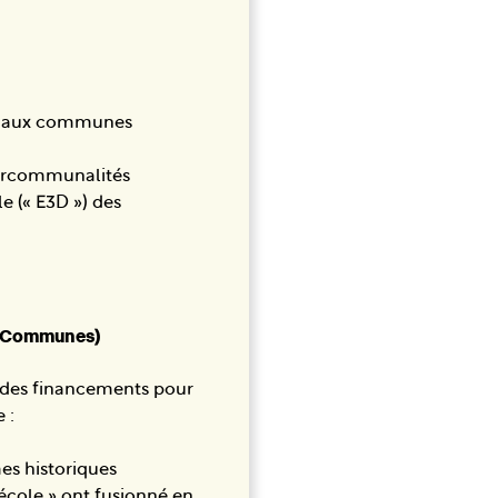
’UE aux communes
tercommunalités
 (« E3D ») des
 et Communes)
 des financements pour
 :
s historiques
l’école » ont fusionné en