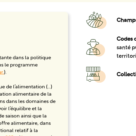
Champs 
Codes c
santé p
territor
ante dans la politique
dans le programme
ur.
).
Collecti
ue de l’alimentation (…)
tion alimentaire de la
ions dans les domaines de
r l’équilibre et la
de saison ainsi que la
offre alimentaire, dans
onal relatif à la