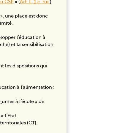
 du CSP
» (
Art. L. 1 c. rur.
).
 », une place est donc
imité.
elopper l’éducation à
che) et la sensibilisation
 les dispositions qui
ucation à l’alimentation :
légumes à l’école » de
r l’Etat.
territoriales (CT).