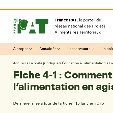
Aller au contenu
France PAT
, le portail du
réseau national des Projets
Alimentaires Territoriaux
À propos
Actualités
L’observatoire
La boît
Accueil
>
La boite juridique
>
Éducation à l'alimentation
>
Fi
Fiche 4-1 : Comment
l’alimentation en agi
Dernière mise à jour de la fiche :
15 janvier 2025