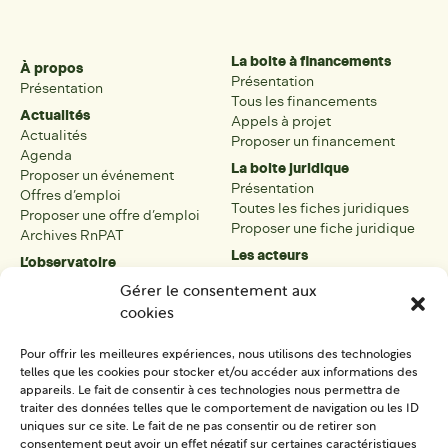
La boite à financements
À propos
Présentation
Présentation
Tous les financements
Actualités
Appels à projet
Actualités
Proposer un financement
Agenda
La boite juridique
Proposer un événement
Présentation
Offres d’emploi
Toutes les fiches juridiques
Proposer une offre d’emploi
Proposer une fiche juridique
Archives RnPAT
Les acteurs
L’observatoire
Présentation
Présentation de l’observatoire
Gérer le consentement aux
Tous les acteurs
Carte des PAT
cookies
Proposer une fiche acteur
Liste des PAT
Open data
Les réseaux régionaux
Pour offrir les meilleures expériences, nous utilisons des technologies
La boîte à outils
telles que les cookies pour stocker et/ou accéder aux informations des
Présentation
appareils. Le fait de consentir à ces technologies nous permettra de
Tous les outils
traiter des données telles que le comportement de navigation ou les ID
uniques sur ce site. Le fait de ne pas consentir ou de retirer son
Proposer un outil
consentement peut avoir un effet négatif sur certaines caractéristiques