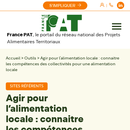
Aller au contenu
S'IMPLIQUER
|
Ouvrir
France PAT
, le portail du réseau national des Projets
le
Alimentaires Territoriaux
menu
Accueil
>
Outils
>
Agir pour l’alimentation locale : connaitre
les compétences des collectivités pour une alimentation
locale
SITES RÉFÉRENTS
Agir pour
l’alimentation
locale : connaitre
les compétences