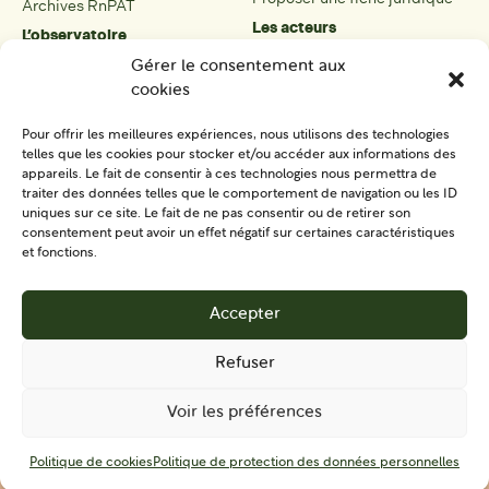
Archives RnPAT
Les acteurs
L’observatoire
Présentation
Présentation de l’observatoire
Gérer le consentement aux
Tous les acteurs
Carte des PAT
cookies
Proposer une fiche acteur
Liste des PAT
Open data
Les réseaux régionaux
Pour offrir les meilleures expériences, nous utilisons des technologies
La boîte à outils
telles que les cookies pour stocker et/ou accéder aux informations des
Présentation
appareils. Le fait de consentir à ces technologies nous permettra de
Tous les outils
traiter des données telles que le comportement de navigation ou les ID
uniques sur ce site. Le fait de ne pas consentir ou de retirer son
Proposer un outil
consentement peut avoir un effet négatif sur certaines caractéristiques
et fonctions.
SE CONNECTER
CONTACT
Accepter
S'IMPLIQUER
Refuser
Voir les préférences
Mentions
Politique de protection des données
CGU
Politique de cookies
Politique de protection des données personnelles
légales
personnelles