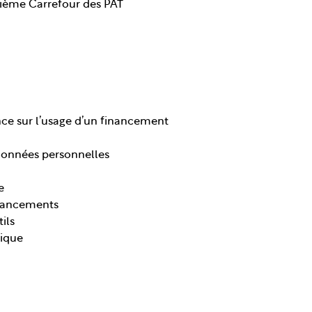
3ième Carrefour des PAT
nce sur l’usage d’un financement
 données personnelles
e
inancements
ils
dique