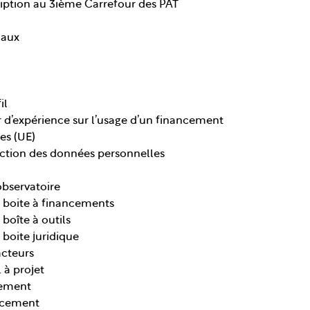
ription au 3ième Carrefour des PAT
naux
il
r d’expérience sur l’usage d’un financement
es (UE)
ection des données personnelles
observatoire
a boite à financements
 boîte à outils
 boite juridique
acteurs
 à projet
nement
ncement