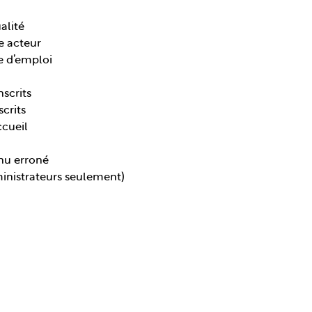
alité
e acteur
e d’emploi
scrits
scrits
cueil
nu erroné
ministrateurs seulement)