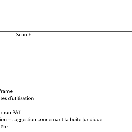
Search
Iframe
es d’utilisation
r mon PAT
ion – suggestion concernant la boite juridique
uête