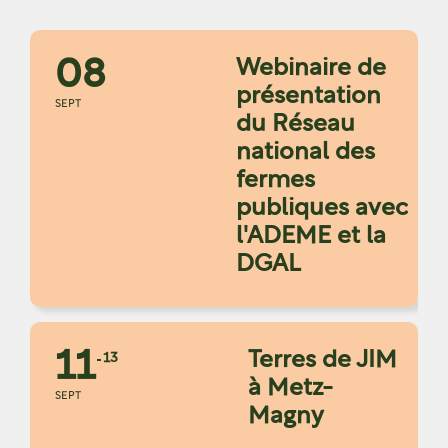
08
Webinaire de
présentation
SEPT
du Réseau
national des
fermes
publiques avec
l'ADEME et la
DGAL
11
Terres de JIM
13
à Metz-
SEPT
Magny