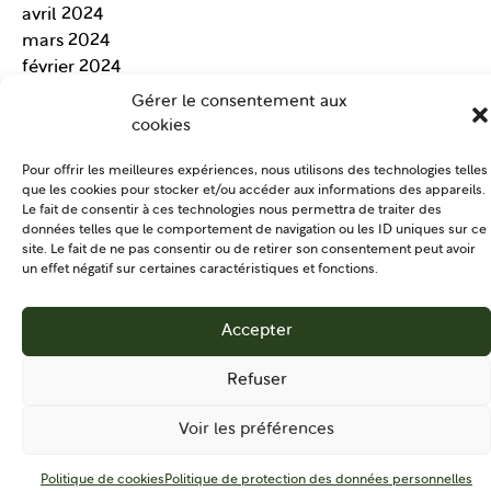
avril 2024
mars 2024
février 2024
janvier 2024
Gérer le consentement aux
Catégories
cookies
National
(67)
Pour offrir les meilleures expériences, nous utilisons des technologies telles
En région
(11)
que les cookies pour stocker et/ou accéder aux informations des appareils.
France PAT est fièrement propulsé par
WordPress
Le fait de consentir à ces technologies nous permettra de traiter des
données telles que le comportement de navigation ou les ID uniques sur ce
site. Le fait de ne pas consentir ou de retirer son consentement peut avoir
un effet négatif sur certaines caractéristiques et fonctions.
Accepter
Refuser
Voir les préférences
Politique de cookies
Politique de protection des données personnelles