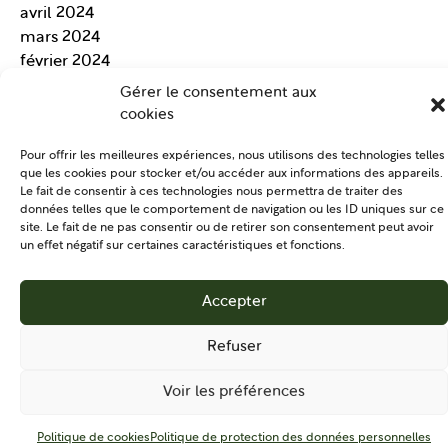
avril 2024
mars 2024
février 2024
janvier 2024
Gérer le consentement aux
Catégories
cookies
National
(67)
Pour offrir les meilleures expériences, nous utilisons des technologies telles
En région
(11)
que les cookies pour stocker et/ou accéder aux informations des appareils.
France PAT est fièrement propulsé par
WordPress
Le fait de consentir à ces technologies nous permettra de traiter des
données telles que le comportement de navigation ou les ID uniques sur ce
site. Le fait de ne pas consentir ou de retirer son consentement peut avoir
un effet négatif sur certaines caractéristiques et fonctions.
Accepter
Refuser
Voir les préférences
Politique de cookies
Politique de protection des données personnelles