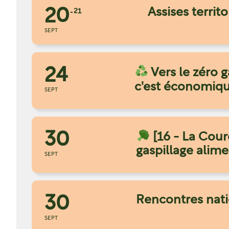
20
Assises territ
21
SEPT
24
Vers le zéro g
c'est économique
SEPT
30
[16 - La Cour
gaspillage alime
SEPT
30
Rencontres natio
SEPT