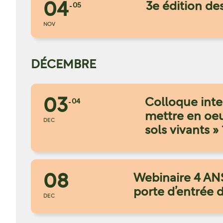
04
3e édition de
05
NOV
DÉCEMBRE
03
Colloque inter
04
mettre en oeu
DEC
sols vivants » 
08
Webinaire 4 AN
porte d’entrée d
DEC